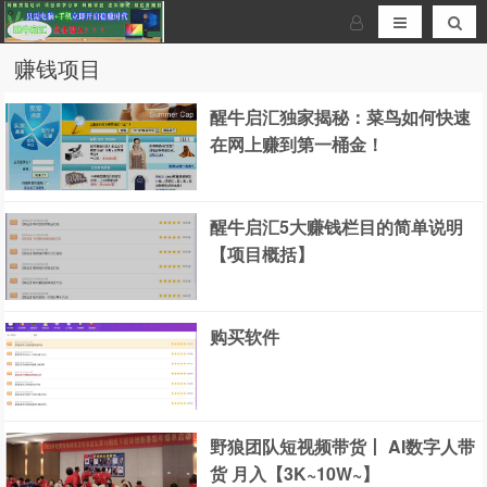
赚钱项目
醒牛启汇独家揭秘：菜鸟如何快速
在网上赚到第一桶金！
醒牛启汇5大赚钱栏目的简单说明
【项目概括】
购买软件
野狼团队短视频带货丨 AI数字人带
货 月入【3K~10W~】