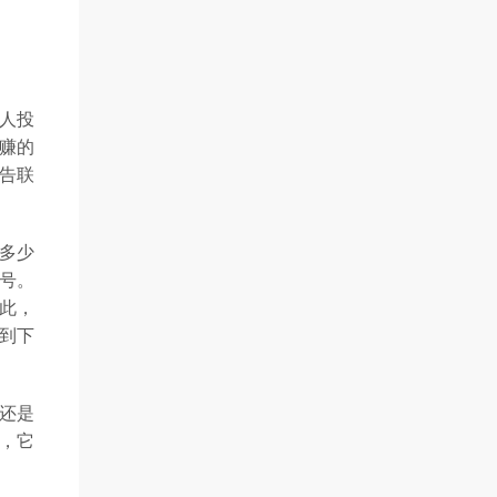
人投
赚的
广告联
了多少
封号。
如此，
拉到下
金还是
的，它