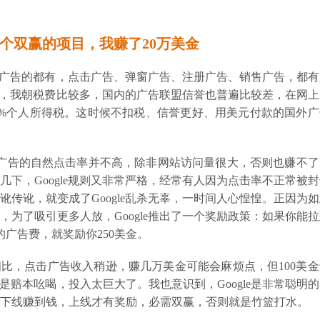
一个双赢的项目，我赚了20万美金
种广告的都有，点击广告、弹窗广告、注册广告、销售广告，都有
道，我朝税费比较多，国内的广告联盟信誉也普遍比较差，在网上
20%个人所得税。这时候不扣税、信誉更好、用美元付款的国外
常情况下广告的自然点击率并不高，除非网站访问量很大，否则也赚不
下，Google规则又非常严格，经常有人因为点击率不正常被
传讹，就变成了Google乱杀无辜，一时间人心惶惶。正因为
为了吸引更多人放，Google推出了一个奖励政策：如果你能
的广告费，就奖励你250美金。
相比，点击广告收入稍逊，赚几万美金可能会麻烦点，但100美
都是赔本吆喝，投入太巨大了。我也意识到，Google是非常聪明
下线赚到钱，上线才有奖励，必需双赢，否则就是竹篮打水。