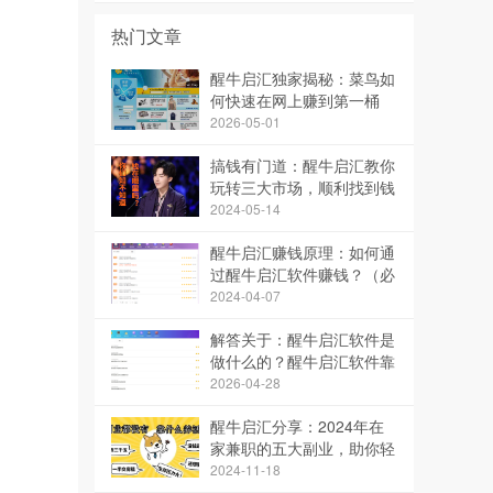
热门文章
醒牛启汇独家揭秘：菜鸟如
何快速在网上赚到第一桶
金！
2026-05-01
搞钱有门道：醒牛启汇教你
玩转三大市场，顺利找到钱
【创业者必读】
2024-05-14
醒牛启汇赚钱原理：如何通
过醒牛启汇软件赚钱？（必
看）
2024-04-07
解答关于：醒牛启汇软件是
做什么的？醒牛启汇软件靠
谱么？
2026-04-28
醒牛启汇分享：2024年在
家兼职的五大副业，助你轻
松赚钱
2024-11-18