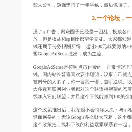
些大公司，勉强坚持了一年半载，最后也挂了。
2.一个论坛，
没了sp广告，网赚圈子已经是一团乱，投放各
放，但是收益和sp相比都望尘莫及。大家都知
钱还属于劳务报酬所得，超过800元就要缴纳
盟GoogleAdSense胜出，成为主流。
GoogleAdSense是按照点击付费的，正
钱。国内站长普遍喜欢耍小聪明，没事自己就点几
被封号的人多了，你一言我一语，道听途说、以讹
大多数互联网创业者都对这个联盟持观望的态度，
线加入它们联盟，并且这个下线能赚到100美金
这个政策推出后，我预感不会持续太久：与sp
轻而易举的；无论Google多么财大气粗，这个
这个政策把上线和下线的利益紧紧联系在一起，