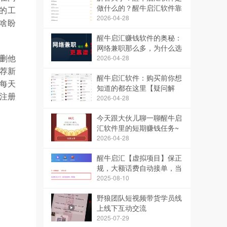
做什么的？醒牛启汇软件靠
的工
谱么？
2026-04-28
啥盼
醒牛启汇赚钱软件的奥秘：
网络兼职那么多，为什么选
醒牛启汇？靠谱吗？
2026-04-28
删他
荐新
醒牛启汇软件：购买前你想
每天
知道的都在这里【疑问解
注册
答】
2026-04-28
今天跟大伙儿聊一聊醒牛启
汇软件里的短期赚钱任务~
2026-04-28
醒牛启汇【虚拟项目】保正
规，大额话费自动接单，当
天可赚几百上千元，提供独
2025-08-10
家脚本
野狼团队短视频带货学员线
上线下互动交流
2025-07-29