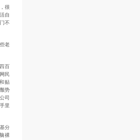
，很
活自
门不
些老
四百
网民
和贴
颓势
公司
手里
基分
电脑裸