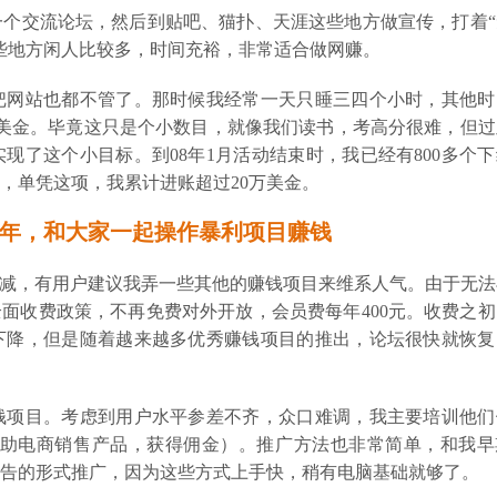
个交流论坛，然后到贴吧、猫扑、天涯这些地方做宣传，打着“
些地方闲人比较多，时间充裕，非常适合做网赚。
把网站也都不管了。那时候我经常一天只睡三四个小时，其他时
0美金。毕竟这只是个小数目，就像我们读书，考高分很难，但过
现了这个小目标。到08年1月活动结束时，我已经有800多个
账，单凭这项，我累计进账超过20万美金。
五年，和大家一起操作暴利项目赚钱
气大减，有用户建议我弄一些其他的赚钱项目来维系人气。由于无
行全面收费政策，不再免费对外开放，会员费每年400元。收费之
下降，但是随着越来越多优秀赚钱项目的推出，论坛很快就恢复
钱项目。考虑到用户水平参差不齐，众口难调，我主要培训他们
帮助电商销售产品，获得佣金）。推广方法也非常简单，和我早
告的形式推广，因为这些方式上手快，稍有电脑基础就够了。