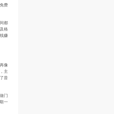
免费
间都
及格
下线赚
法再像
初，主
了昔
做门
期一