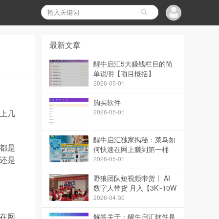
最新文章
醒牛启汇5大赚钱栏目的简
单说明【项目概括】
2026-05-01
购买软件
2026-05-01
上几
醒牛启汇独家揭秘：菜鸟如
都是
何快速在网上赚到第一桶
金！
2026-05-01
还是
野狼团队短视频带货丨 AI
数字人带货 月入【3K~10W
~】
2026-04-30
解答关于：醒牛启汇软件是
在网