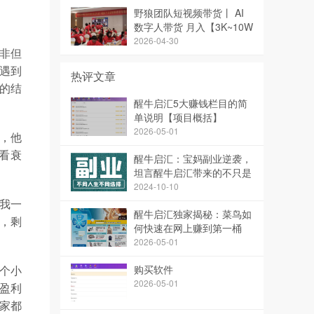
野狼团队短视频带货丨 AI
数字人带货 月入【3K~10W
~】
2026-04-30
非但
遇到
热评文章
的结
醒牛启汇5大赚钱栏目的简
单说明【项目概括】
2026-05-01
，他
看衰
醒牛启汇：宝妈副业逆袭，
坦言醒牛启汇带来的不只是
收入，还有成长
2024-10-10
我一
醒牛启汇独家揭秘：菜鸟如
，剩
何快速在网上赚到第一桶
金！
2026-05-01
购买软件
一个小
2026-05-01
盈利
家都