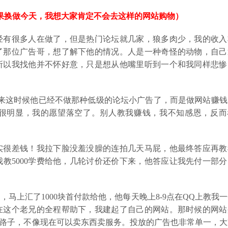
如果换做今天，我想大家肯定不会去这样的网站购物）
经有很多人在做了，但是热门论坛就几家，狼多肉少，我的收入
了那位广告哥，想了解下他的情况。人是一种奇怪的动物，自己
所以我找他并不怀好意，只是想从他嘴里听到一个和我同样悲惨
来这时候他已经不做那种低级的论坛小广告了，而是做网站赚钱
很明显，我的愿望落空了。别人教我赚钱，我不知感恩，反而
实很差钱！我拉下脸没羞没臊的连拍几天马屁，他最终答应再教
教5000学费给他，几轮讨价还价下来，他答应让我先付一部分
马上汇了1000块首付款给他，他每天晚上8-9点在QQ上教我
在这个老兄的全程帮助下，我建起了自己的网站。那时候的网站
个路子，不像现在可以卖东西卖服务。投放的广告也非常单一，大