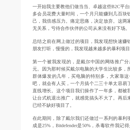
一开始我主要教他们做当当、卓越这些B2C平
多会员花费大量时间，一个月只能赚到几百块
己，我倍感压力。痛定思痛，决定放弃。这两
无关系，亏待合作伙伴的公司从来没有好下场。
总结之前在网上做过的项目，我发现想快速赚
朋友打听，慢慢的，我发现越来越多的暴利项目
第一个被我发现的，是戴尔中国的网络推广分
元。因为那时候买戴尔电脑的大学生比较多，
群体爆发的几年，买电脑的特别多，大家靠这
吧，就会有人买，一个月搞个二三十单太容易
直线增长。这个项目我们操作了一年多，都被
让台式机退出推广，就感觉搞头不大了。再后
已经不缺好项目了。
在此期间，除了戴尔我们还做过一系列的暴利
成是25%，Bitdefender是50%，杀