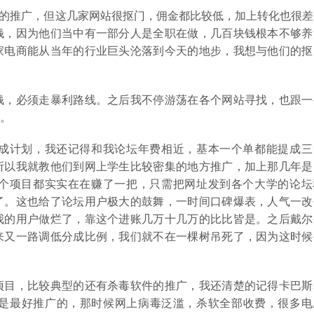
台的推广，但这几家网站很抠门，佣金都比较低，加上转化也很差
钱，因为他们当中有一部分人是全职在做，几百块钱根本不够养
家电商能从当年的行业巨头沦落到今天的地步，我想与他们的抠
钱，必须走暴利路线。之后我不停游荡在各个网站寻找，也跟一
。
成计划，我还记得和我论坛年费相近，基本一个单都能提成三
所以我就教他们到网上学生比较密集的地方推广，加上那几年是
个项目都实实在在赚了一把，只需把网址发到各个大学的论坛
了。这也给了论坛用户极大的鼓舞，一时间口碑爆表，人气一改
我的用户做烂了，靠这个进账几万十几万的比比皆是。之后戴尔
来又一路调低分成比例，我们就不在一棵树吊死了，因为这时候
项目，比较典型的还有杀毒软件的推广，我还清楚的记得卡巴斯
毒软件我记得是最好推广的，那时候网上病毒泛滥，杀软全部收费，很多