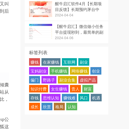
醒牛启汇软件4月【长期项
，又叫
目反馈】长期预约茅台中
到后
签，1单利润600元
2024-04-04
【醒牛启汇】微信做小任务
平台提现秒到，最简单的副
业，多号多得
2024-04-06
标签列表
赚钱
在家赚钱
互联网
副业
宝妈副业
手机赚钱
网络赚钱
创业
偏门
野路子
副业合集
虚拟产品
倾囊
知识付费
女生赚钱
贵人
财富
站从
存钱
思维认知
赚钱难
风口
机遇
牛比，
成长
欣赏
格局
认知
sp公
狐这