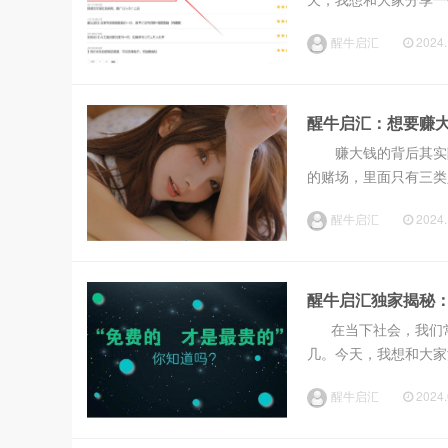
道，成功往往来自于对..
醒牛启汇
2024.
醒牛启汇：想要赚
赚大钱的背后其实隐
的赌场，里面只有三类
类人就是下注的人...
醒牛启汇
2024.
醒牛启汇独家揭秘
在当下社会，我们常
几。今天，我想和大家
谛。 我在互联网行..
醒牛启汇
2024.