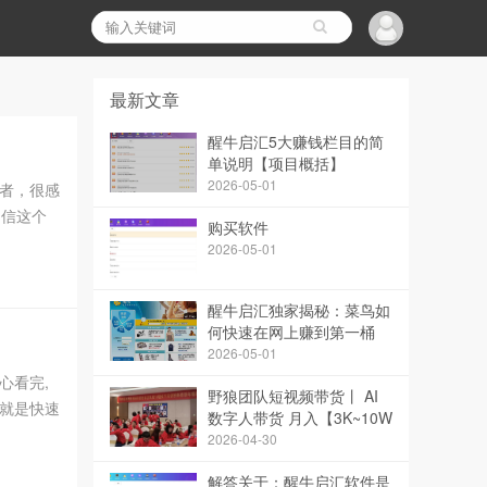
最新文章
醒牛启汇5大赚钱栏目的简
单说明【项目概括】
2026-05-01
者，很感
相信这个
购买软件
论是项目
2026-05-01
醒牛启汇独家揭秘：菜鸟如
何快速在网上赚到第一桶
金！
2026-05-01
心看完,
野狼团队短视频带货丨 AI
就是快速
数字人带货 月入【3K~10W
牛启汇软
~】
2026-04-30
解答关于：醒牛启汇软件是