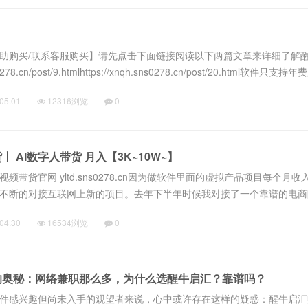
助购买/联系客服购买】请先点击下面链接阅读以下两篇文章来详细了解
s0278.cn/post/9.htmlhttps://xnqh.sns0278.cn/post/20.html软件只
8永久自助购...
05.01
12316浏览
0
 AI数字人带货 月入【3K~10W~】
频带货官网 yltd.sns0278.cn因为做软件里面的虚拟产品项目每个月收
不断的对接互联网上新的项目。去年下半年时候我对接了一个靠谱的电商
线上双重课程交付。进入团队以后才发现，这个团队里面有非常多的优秀
04.30
16534浏览
0
的奥秘：网络兼职那么多，为什么选醒牛启汇？靠谱吗？
件感兴趣但尚未入手的观望者来说，心中或许存在这样的疑惑：醒牛启汇