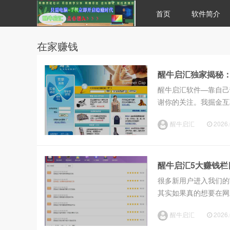
首页
软件简介
在家赚钱
醒牛启汇独家揭秘
醒牛启汇软件—靠自己
谢你的关注。我掘金互
软件可以给你带来至少
醒牛启汇
2026.
团队的筹备还是软件的设
醒牛启汇5大赚钱栏
很多新用户进入我们的
其实如果真的想要在网
带你了解软件的运作模
醒牛启汇
2026.
件现在有七个栏目列表：“