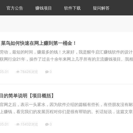
官方公告
赚钱项目
软件下载
疑问解答
：菜鸟如何快速在网上赚到第一桶金！
劳动，最短的时间，赚最多的钱！大家好，我是醒牛启汇赚钱软件的设计
联网行业21年，操作了过去十余年来网上几乎所有的主流赚钱项目。我
百倍的回报。今年是软件上线第十个年头，去年底刚刚完成换代升级，无
05.01
78426浏览
0
...
目的简单说明【项目概括】
官网之后，表示一头雾水，因为软件介绍的篇幅有些长，有些朋友没有耐
上赚钱，看完我们的发展历程对你们是很有帮助的。长话短说，这篇文章
式，你会发现，原来醒牛启汇赚钱真的是没有门槛，和新手老手无关。醒
05.01
15432浏览
0
...