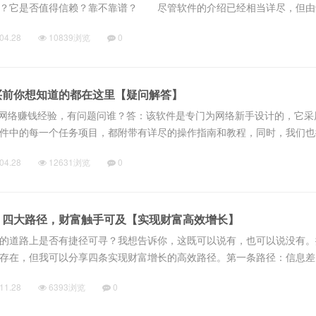
的？它是否值得信赖？靠不靠谱？ 尽管软件的介绍已经相当详尽，但由
此我们无法提供免费试用。不过，短期任务版块的内...
04.28
10839浏览
0
买前你想知道的都在这里【疑问解答】
么网络赚钱经验，有问题问谁？答：该软件是专门为网络新手设计的，它采
件中的每一个任务项目，都附带有详尽的操作指南和教程，同时，我们也
使用过程中遇到任何困惑或难题，我们的在线客服随时待命，为您提供解
04.28
12631浏览
0
作...
：四大路径，财富触手可及【实现财富高效增长】
的道路上是否有捷径可寻？我想告诉你，这既可以说有，也可以说没有。
存在，但我可以分享四条实现财富增长的高效路径。第一条路径：信息差
取信息的能力，将直接决定他的赚钱层次。在现代社会，信息就是财富。
11.28
6393浏览
0
能...