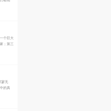
一个巨大
家；第三
寥寥无
中的真