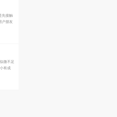
是先接触
用户朋友
然挣的不
似微不足
小有成
标是拥有