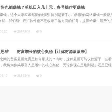
广告也能赚钱？单机日入几十元，多号操作更赚钱
赚钱，这个大家应该都接触过吧1特别是新手小白刚接触网络赚钱一般都
当然，我们醒牛启汇软件也不乏收录了这方面的任务，提供给赚生活费的
看看广告、下载个软件、上传个截图就可以轻松赚生活费啦。这种任务虽
06.20
2697浏览
0
到...
人思维——财富增长的核心奥秘【让你财源滚滚来】
之间的贫富差距究竟是如何形成的？有时，这种差距可能仅仅源于一些看
，我将为你揭示富人思维中的核心奥秘，无论你现在是刚刚起步还是已经
的人生带来深远的启示。首先，让我们来做一个简单的计算。假设你的目
06.19
2886浏览
0
时实...