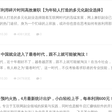
何利用碎片时间高效兼职【为年轻人打造的多元化副业选择】
轻人打造的多元化副业选择随着互联网时代的迅猛发展，网上兼职副业已
的热门途径。身为一个忙碌的上班族，或许你也曾在思考如何有效利用那
、地铁通勤、晚上回家的片刻休息。这些时间虽然短暂，但如果加以利用
10.30
4061浏览
0
入...
：中国就业进入了最卷时代，跟不上就可能被淘汰！
代，近十年都好不了，越卷越厉害，跟不上就可能被淘汰！在当今社会，
革，有人称之为“最卷时代”。这一时代，不仅考验着求职者的专业技能，
思维。面对这样的挑战，跟不上时代步伐的人确实面临可能被淘汰的风险
10.30
2479浏览
0
预约火热，4月最新统计出炉，小白轻松上手，每单利润600元
专注于互联网副业领域的探索与实践，同时也是醒牛启汇赚钱软件的开
一个我近期深度参与并认为非常具有潜力的项目——飞天茅台预约。 我