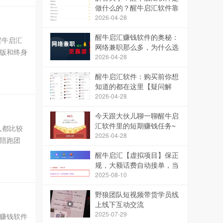
做什么的？醒牛启汇软件靠
谱么？
2026-04-28
醒牛启汇赚钱软件的奥秘：
醒牛启汇
网络兼职那么多，为什么选
支持年费版和终身
醒牛启汇？靠谱吗？
2026-04-28
醒牛启汇软件：购买前你想
知道的都在这里【疑问解
答】
2026-04-28
今天跟大伙儿聊一聊醒牛启
汇软件里的短期赚钱任务~
入都比较
2026-04-28
陪跑团
学员，学
醒牛启汇【虚拟项目】保正
规，大额话费自动接单，当
天可赚几百上千元，提供独
2025-08-10
家脚本
野狼团队短视频带货学员线
上线下互动交流
2025-07-29
赚钱软件