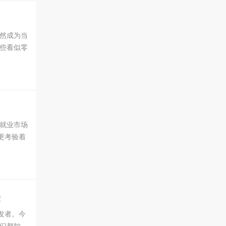
然成为当
些看似零
，也能为
就业市场
更考验着
。首先，
！
发者。今
们都知