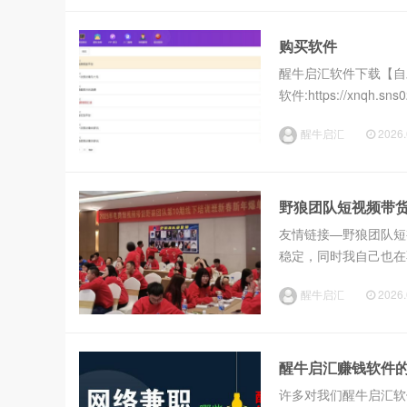
购买软件
醒牛启汇软件下载【自
软件:https://xnqh.sn
版软件价格688/年168
醒牛启汇
2026.
野狼团队短视频带货丨
友情链接—野狼团队短视
稳定，同时我自己也在
队，这个团队有线下和
醒牛启汇
2026.
员在团队钉...
醒牛启汇赚钱软件
许多对我们醒牛启汇软