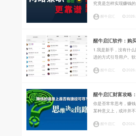
究竟是怎样实现赚钱
纯粹的功能性软件，因
醒牛启汇
2026.
醒牛启汇软件：购
1.我是新手，没有什
进的方式引导用户。软
的售后服务。如果您在
醒牛启汇
2026.
助。因此，您无需担心操
醒牛启汇财富攻略
你是否常常思考，赚钱
某种意义上，或许并不
的，你不知道一个人获
醒牛启汇
2024.
的信息，决定了你的赚钱