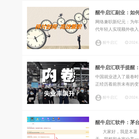
醒牛启汇副业：如
网络兼职新纪元：为年
代年轻人实现额外收入
散的时间，如上班摸鱼
醒牛启汇
2024.
你带来一份可观的副业收
醒牛启汇联手提醒
中国就业进入了最卷时
正经历着前所未有的变
他们的适应能力和创新
醒牛启汇
2024.
我们不得不提及Chat...
醒牛启汇软件：茅台
大家好，我是木薯，
天，我想和大家分享