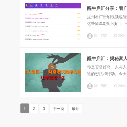
醒牛启汇分享：看
提到看广告刷视频也能
这些简单0撸小项目。
们：如上图所示，只要
醒牛启汇
2024.
多，但是只要做了就能挣
醒牛启汇：揭秘富
你是否曾好奇，人与人
道的想法和行动。今天
就，这些观点都将为你
醒牛启汇
2024.
一个亿的存款，你打算何
1
2
3
下一页
最后