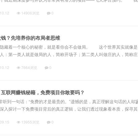
.
10.12
14906浏览
0
大钱？先培养你的布局者思维
藏着一个核心的秘密，就是看你会不会做局。 这个世界其实就像是
人：第一类人就是做局的人，简称开场子；第二类人叫做庄的人，简称庄
10.12
7664浏览
0
：互联网赚钱秘籍，免费项目你敢要吗？
听到一句话：“免费的才是最贵的。”遗憾的是，真正理解这句话的人却
深入探讨一下免费项目背后的真正逻辑，让我们透过现象看本质，探寻其
.
09.15
13955浏览
0