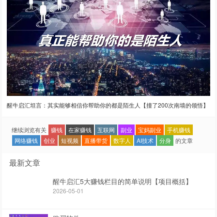
醒牛启汇坦言：其实能够相信你帮助你的都是陌生人【撞了200次南墙的领悟】
继续浏览有关
赚钱
在家赚钱
互联网
副业
宝妈副业
手机赚钱
网络赚钱
创业
短视频
直播带货
数字人
AI技术
分身
的文章
最新文章
醒牛启汇5大赚钱栏目的简单说明【项目概括】
2026-05-01