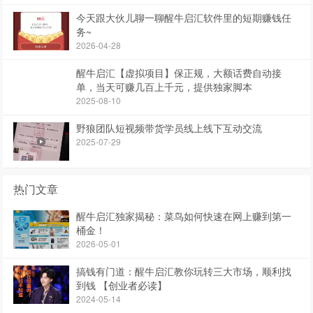
今天跟大伙儿聊一聊醒牛启汇软件里的短期赚钱任
务~
2026-04-28
醒牛启汇【虚拟项目】保正规，大额话费自动接
单，当天可赚几百上千元，提供独家脚本
2025-08-10
野狼团队短视频带货学员线上线下互动交流
2025-07-29
热门文章
醒牛启汇独家揭秘：菜鸟如何快速在网上赚到第一
桶金！
2026-05-01
搞钱有门道：醒牛启汇教你玩转三大市场，顺利找
到钱 【创业者必读】
2024-05-14