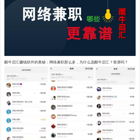
醒牛启汇赚钱软件的奥秘：网络兼职那么多，为什么选醒牛启汇？靠谱吗？