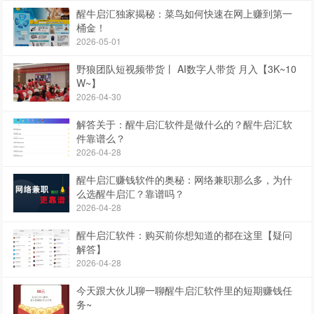
醒牛启汇独家揭秘：菜鸟如何快速在网上赚到第一
桶金！
2026-05-01
野狼团队短视频带货丨 AI数字人带货 月入【3K~10
W~】
2026-04-30
解答关于：醒牛启汇软件是做什么的？醒牛启汇软
件靠谱么？
2026-04-28
醒牛启汇赚钱软件的奥秘：网络兼职那么多，为什
么选醒牛启汇？靠谱吗？
2026-04-28
醒牛启汇软件：购买前你想知道的都在这里【疑问
解答】
2026-04-28
今天跟大伙儿聊一聊醒牛启汇软件里的短期赚钱任
务~